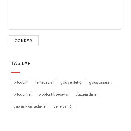
TAG'LAR
ortodonti
tel tedavisi
gülüş estetiği
gülüş tasarımı
ortodontist
ortodontik tedavisi
düzgün dişler
çapraşık diş tedavisi
çene darlığı