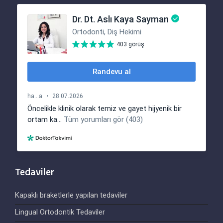
Tedaviler
Kapaklı braketlerle yapılan tedaviler
Lingual Ortodontik Tedaviler