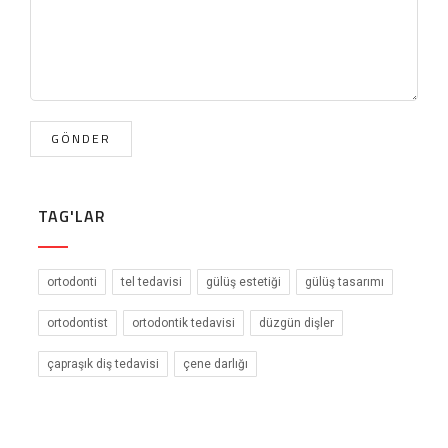
TAG'LAR
ortodonti
tel tedavisi
gülüş estetiği
gülüş tasarımı
ortodontist
ortodontik tedavisi
düzgün dişler
çapraşık diş tedavisi
çene darlığı