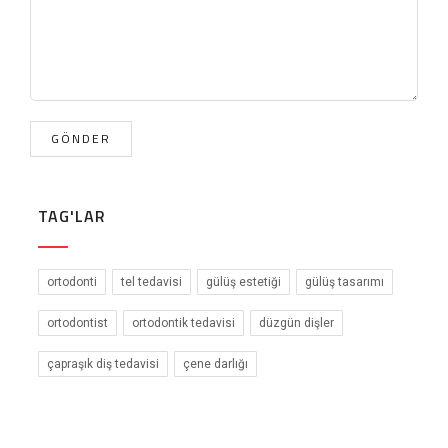
TAG'LAR
ortodonti
tel tedavisi
gülüş estetiği
gülüş tasarımı
ortodontist
ortodontik tedavisi
düzgün dişler
çapraşık diş tedavisi
çene darlığı