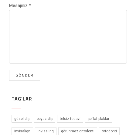
Mesajınız
*
TAG'LAR
güzel diş
beyaz diş
telsiz tedavi
şeffaf plaklar
invisalign
invisaling
görünmez ortodonti
ortodonti