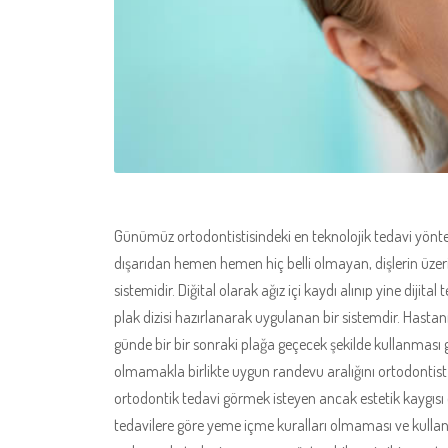
Günümüz ortodontistisindeki en teknolojik tedavi yöntem
dışarıdan hemen hemen hiç belli olmayan, dişlerin üzerin
sistemidir. Diğital olarak ağız içi kaydı alınıp yine dijit
plak dizisi hazırlanarak uygulanan bir sistemdir. Hasta
günde bir bir sonraki plağa geçecek şekilde kullanması 
olmamakla birlikte uygun randevu aralığını ortodontist 
ortodontik tedavi görmek isteyen ancak estetik kaygısı ol
tedavilere göre yeme içme kuralları olmaması ve kullan