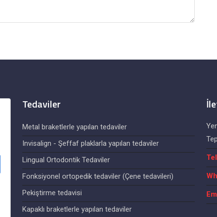
Tedaviler
İl
Yen
Metal braketlerle yapılan tedaviler
Tep
Invisalign - Şeffaf plaklarla yapılan tedaviler
Te
Lingual Ortodontik Tedaviler
Wh
Fonksiyonel ortopedik tedaviler (Çene tedavileri)
Pekiştirme tedavisi
Em
Kapaklı braketlerle yapılan tedaviler