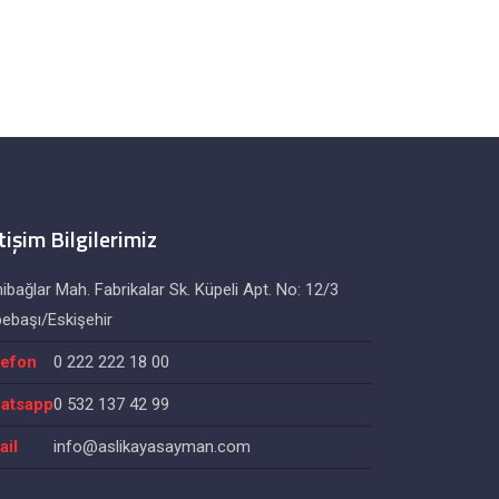
etişim Bilgilerimiz
ibağlar Mah. Fabrikalar Sk. Küpeli Apt. No: 12/3
ebaşı/Eskişehir
lefon
0 222 222 18 00
atsapp
0 532 137 42 99
ail
info@aslikayasayman.com