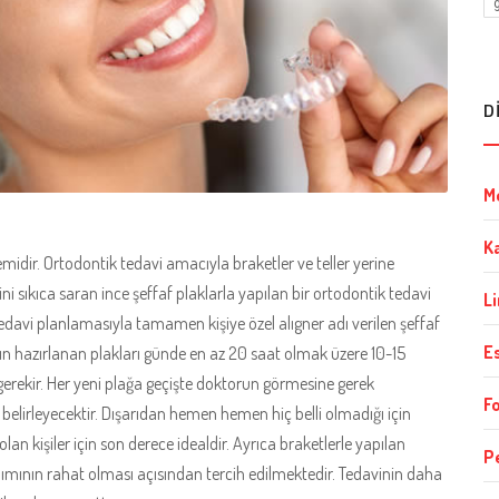
D
Me
Ka
idir. Ortodontik tedavi amacıyla braketler ve teller yerine
i sıkıca saran ince şeffaf plaklarla yapılan bir ortodontik tedavi
L
al tedavi planlamasıyla tamamen kişiye özel alıgner adı verilen şeffaf
Es
nın hazırlanan plakları günde en az 20 saat olmak üzere 10-15
gerekir. Her yeni plağa geçişte doktorun görmesine gerek
F
belirleyecektir. Dışarıdan hemen hemen hiç belli olmadığı için
an kişiler için son derece idealdir. Ayrıca braketlerle yapılan
P
ımının rahat olması açısından tercih edilmektedir. Tedavinin daha