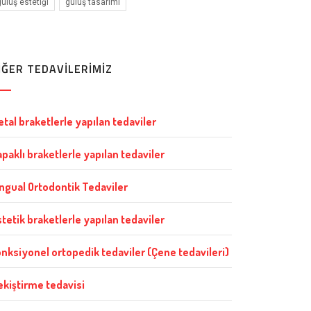
gülüş estetiği
gülüş tasarımı
İĞER TEDAVİLERİMİZ
tal braketlerle yapılan tedaviler
paklı braketlerle yapılan tedaviler
ingual Ortodontik Tedaviler
tetik braketlerle yapılan tedaviler
onksiyonel ortopedik tedaviler (Çene tedavileri)
ekiştirme tedavisi