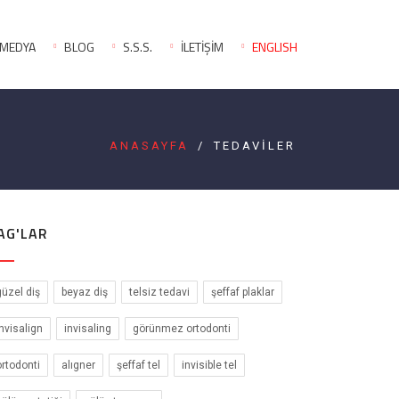
MEDYA
BLOG
S.S.S.
İLETİŞİM
ENGLISH
ANASAYFA
/
TEDAVİLER
AG'LAR
güzel diş
beyaz diş
telsiz tedavi
şeffaf plaklar
invisalign
invisaling
görünmez ortodonti
ortodonti
alıgner
şeffaf tel
invisible tel